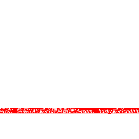
活动：购买NAS或者硬盘赠送M-team、hdsky或者chdbi