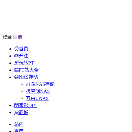
登录
注册
首页
开注
玩转PT
PT站大全
NAS存储
群晖NAS存储
极空间NAS
万由UNAS
家影DIY
商城
站内
百度