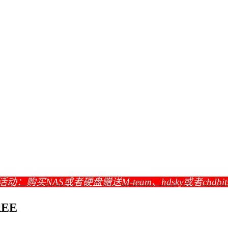
活动：购买NAS或者硬盘赠送M-team、hdsky或者chdbi
EE