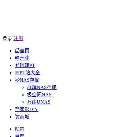
登录
注册
首页
开注
玩转PT
PT站大全
NAS存储
群晖NAS存储
极空间NAS
万由UNAS
家影DIY
商城
站内
百度