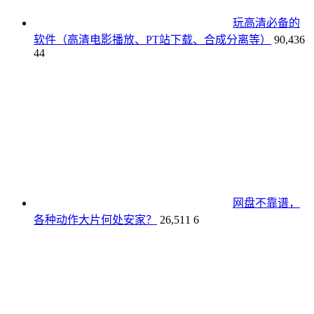
玩高清必备的
软件（高清电影播放、PT站下载、合成分离等）
90,436
44
网盘不靠谱，
各种动作大片何处安家？
26,511
6