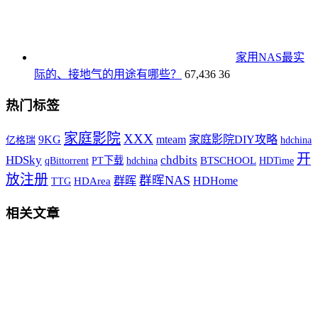
家用NAS最实
际的、接地气的用途有哪些？
67,436
36
热门标签
家庭影院
XXX
9KG
mteam
家庭影院DIY攻略
hdchina
亿格瑞
开
HDSky
chdbits
qBittorrent
PT下载
hdchina
BTSCHOOL
HDTime
放注册
群晖NAS
HDHome
群晖
TTG
HDArea
相关文章