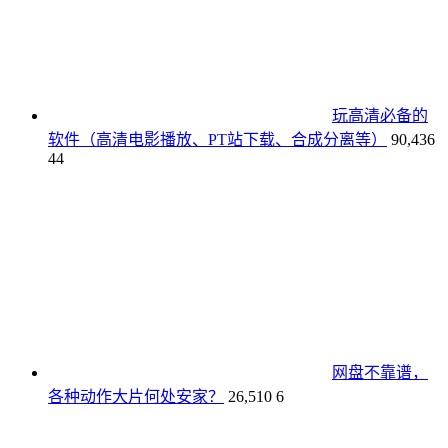
玩高清必备的
软件（高清电影播放、PT站下载、合成分离等）
90,436
44
网盘不靠谱，
各种动作大片何处安家？
26,510
6