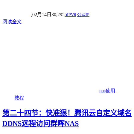
02月14日
30,295
5
IPV6
公网IP
阅读全文
nas使用
教程
第二十四节：快准狠！腾讯云自定义域名
DDNS远程访问群晖NAS