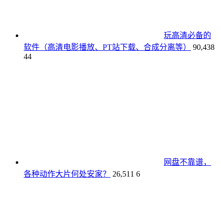
玩高清必备的
软件（高清电影播放、PT站下载、合成分离等）
90,438
44
网盘不靠谱，
各种动作大片何处安家？
26,511
6