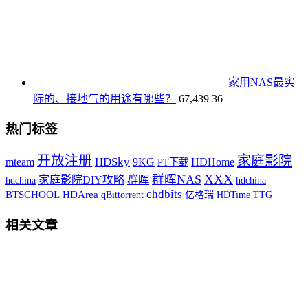
家用NAS最实
际的、接地气的用途有哪些？
67,439
36
热门标签
开放注册
家庭影院
HDSky
9KG
HDHome
mteam
PT下载
XXX
群晖NAS
家庭影院DIY攻略
群晖
hdchina
hdchina
chdbits
BTSCHOOL
HDArea
qBittorrent
HDTime
TTG
亿格瑞
相关文章