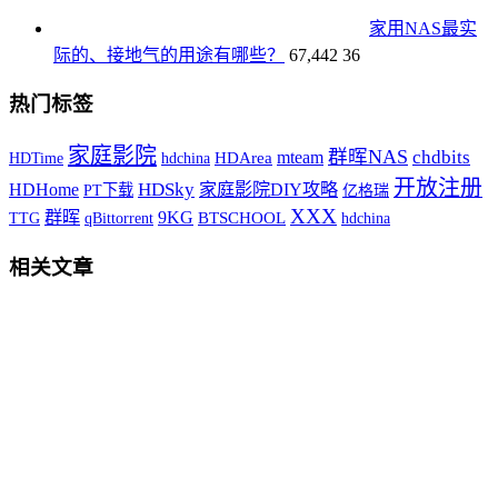
家用NAS最实
际的、接地气的用途有哪些？
67,442
36
热门标签
家庭影院
群晖NAS
chdbits
mteam
HDTime
hdchina
HDArea
开放注册
HDSky
HDHome
家庭影院DIY攻略
PT下载
亿格瑞
XXX
9KG
群晖
TTG
qBittorrent
BTSCHOOL
hdchina
相关文章