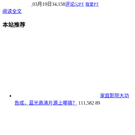
03月19日
34,158
评论
52PT
我爱PT
阅读全文
本站推荐
家庭影院大功
告成，蓝光高清片源上哪搞？
111,582
89