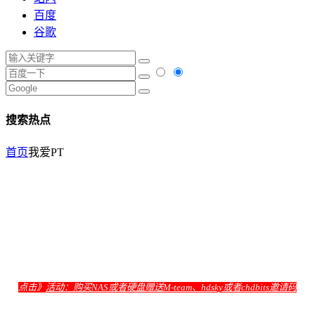
百度
谷歌
搜索热点
首页
我爱PT
点击》
活动：购买NAS或者硬盘赠送M-team、hdsky或者chdbits邀请码