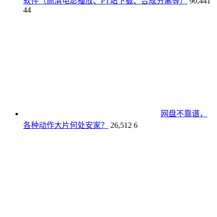
软件（高清电影播放、PT站下载、合成分离等）
90,441
44
网盘不靠谱，
各种动作大片何处安家？
26,512
6