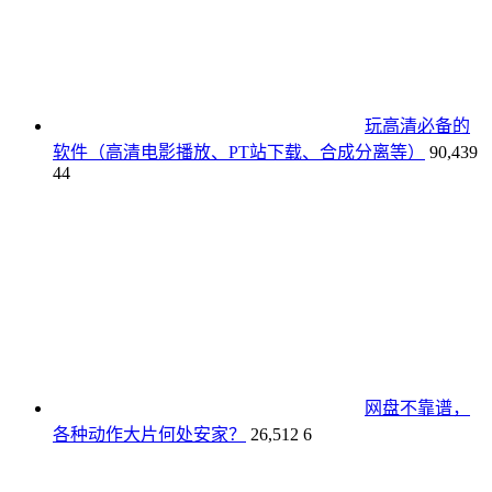
玩高清必备的
软件（高清电影播放、PT站下载、合成分离等）
90,439
44
网盘不靠谱，
各种动作大片何处安家？
26,512
6