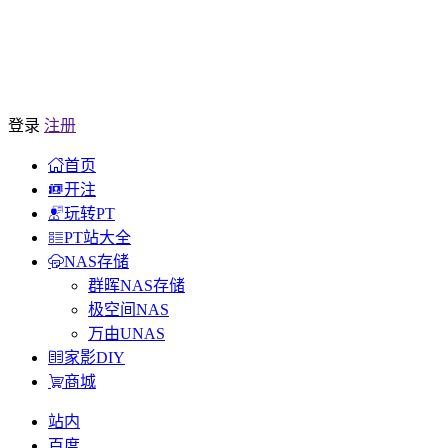
登录
注册
首页
开注
玩转PT
PT站大全
NAS存储
群晖NAS存储
极空间NAS
万由UNAS
家影DIY
商城
站内
百度