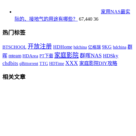
家用NAS最实
际的、接地气的用途有哪些？
67,440
36
热门标签
开放注册
HDHome
9KG
群
BTSCHOOL
hdchina
hdchina
亿格瑞
家庭影院
群晖NAS
HDSky
晖
mteam
HDArea
PT下载
XXX
chdbits
家庭影院DIY攻略
qBittorrent
TTG
HDTime
相关文章