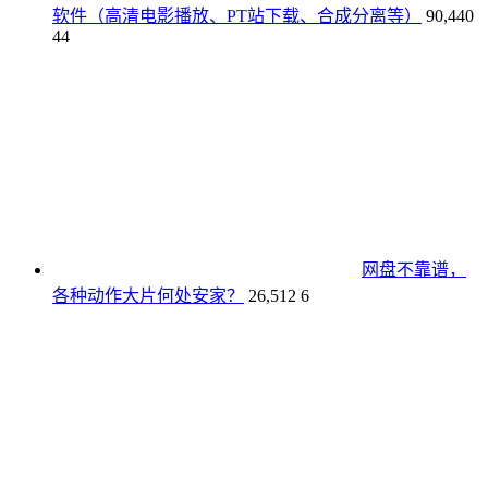
软件（高清电影播放、PT站下载、合成分离等）
90,440
44
网盘不靠谱，
各种动作大片何处安家？
26,512
6