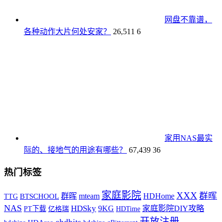
网盘不靠谱，
各种动作大片何处安家？
26,511
6
家用NAS最实
际的、接地气的用途有哪些？
67,439
36
热门标签
家庭影院
XXX
群晖
HDHome
群晖
mteam
TTG
BTSCHOOL
NAS
HDSky
9KG
家庭影院DIY攻略
PT下载
HDTime
亿格瑞
开放注册