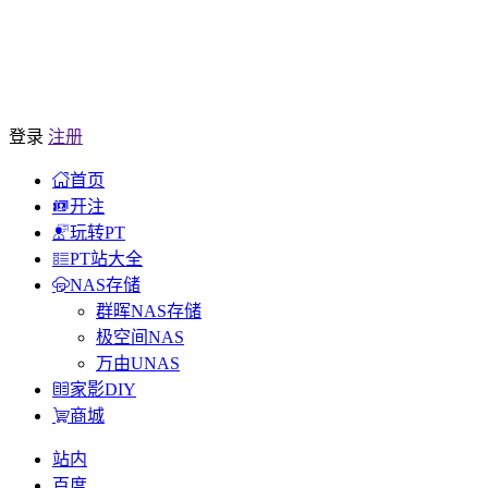
登录
注册
首页
开注
玩转PT
PT站大全
NAS存储
群晖NAS存储
极空间NAS
万由UNAS
家影DIY
商城
站内
百度