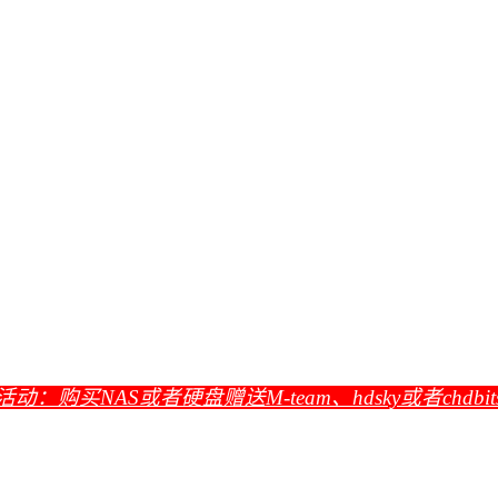
活动：购买NAS或者硬盘赠送M-team、hdsky或者chdbi