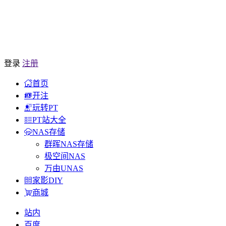
登录
注册
首页
开注
玩转PT
PT站大全
NAS存储
群晖NAS存储
极空间NAS
万由UNAS
家影DIY
商城
站内
百度