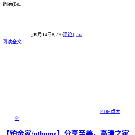
备胎(Be...
09月14日
8,270
评论
1ptba
阅读全文
PT站点大
全
【铂金家/pthome】分享至美，高清之家