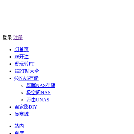
登录
注册
首页
开注
玩转PT
PT站大全
NAS存储
群晖NAS存储
极空间NAS
万由UNAS
家影DIY
商城
站内
百度