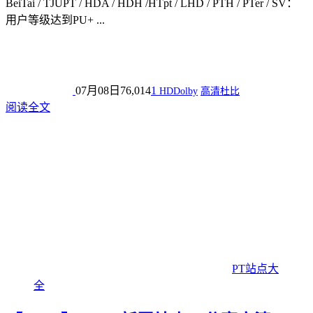
BeiTai / TJUPT / HDA / HDH /HTpt / LHD / PTH / PTer / SV：
用户等级达到PU+ ...
07月08日
76,014
1
HDDolby
高清杜比
阅读全文
PT站点大
全