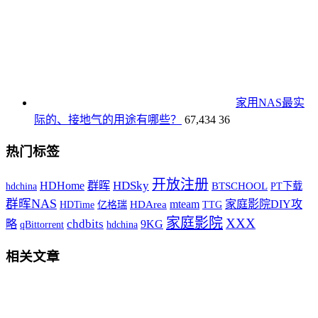
家用NAS最实
际的、接地气的用途有哪些？
67,434
36
热门标签
开放注册
HDSky
HDHome
群晖
hdchina
BTSCHOOL
PT下载
群晖NAS
mteam
家庭影院DIY攻
HDTime
HDArea
TTG
亿格瑞
家庭影院
XXX
chdbits
9KG
略
qBittorrent
hdchina
相关文章