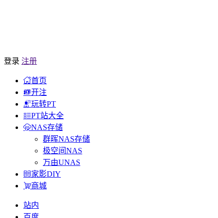
登录
注册
首页
开注
玩转PT
PT站大全
NAS存储
群晖NAS存储
极空间NAS
万由UNAS
家影DIY
商城
站内
百度