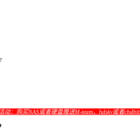
？
活动：购买NAS或者硬盘赠送M-team、hdsky或者chdbi
？