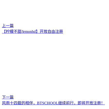
上一篇
【柠檬不甜/lemonhd】开放自由注册
下一篇
风雨十四载的相伴，BTSCHOOL继续前行，即将开放注册！