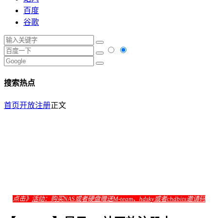
百度
谷歌
搜索热点
首页
开放注册
正文
点击》
活动：购买NAS或者硬盘赠送M-team、hdsky或者chdbits邀请码