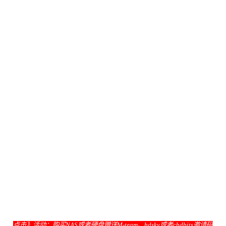
点击》
活动：购买NAS或者硬盘赠送M-team、hdsky或者chdbits邀请码