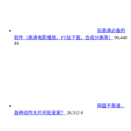
玩高清必备的
软件（高清电影播放、PT站下载、合成分离等）
90,440
44
网盘不靠谱，
各种动作大片何处安家？
26,512
6