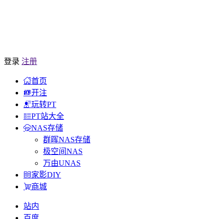
登录
注册
首页
开注
玩转PT
PT站大全
NAS存储
群晖NAS存储
极空间NAS
万由UNAS
家影DIY
商城
站内
百度