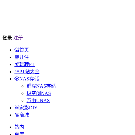
登录
注册
首页
开注
玩转PT
PT站大全
NAS存储
群晖NAS存储
极空间NAS
万由UNAS
家影DIY
商城
站内
百度