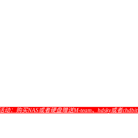
活动：购买NAS或者硬盘赠送M-team、hdsky或者chdbi