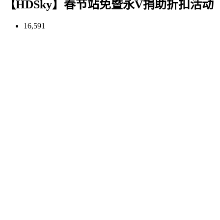
【HDSky】春节站免暨永V捐助折扣活动
16,591