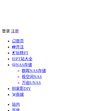
登录
注册
首页
开注
玩转PT
PT站大全
NAS存储
群晖NAS存储
极空间NAS
万由UNAS
家影DIY
商城
站内
百度