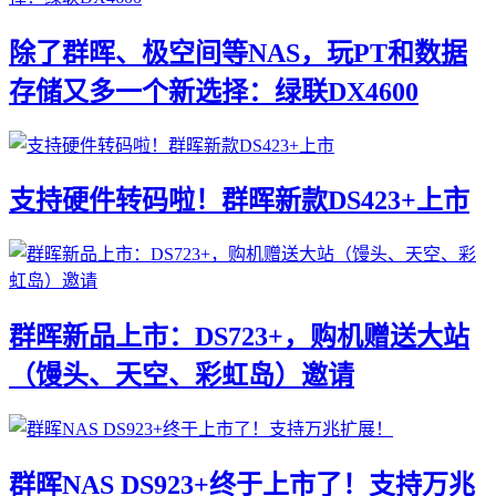
除了群晖、极空间等NAS，玩PT和数据
存储又多一个新选择：绿联DX4600
支持硬件转码啦！群晖新款DS423+上市
群晖新品上市：DS723+，购机赠送大站
（馒头、天空、彩虹岛）邀请
群晖NAS DS923+终于上市了！支持万兆