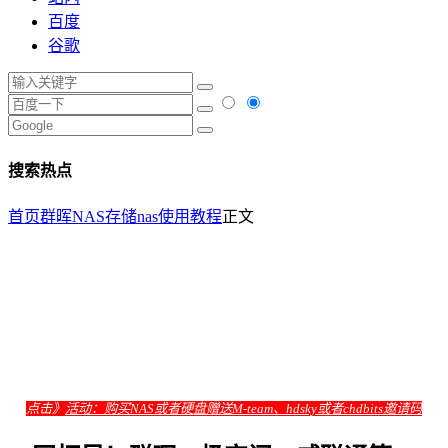
百度
谷歌
搜索热点
首页
群晖NAS存储
nas使用教程
正文
点击》
活动：购买NAS或者硬盘赠送M-team、hdsky或者chdbits邀请码