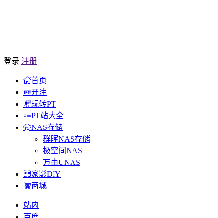
登录
注册
首页
开注
玩转PT
PT站大全
NAS存储
群晖NAS存储
极空间NAS
万由UNAS
家影DIY
商城
站内
百度