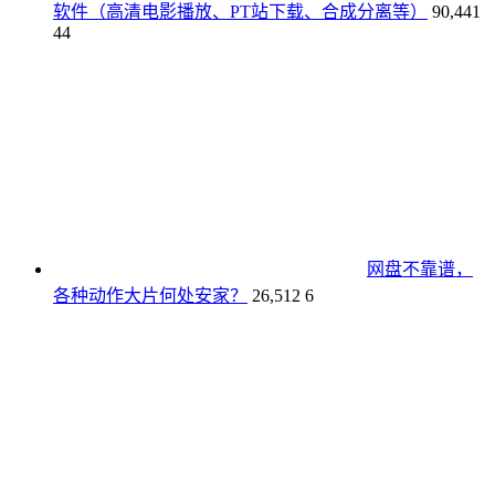
软件（高清电影播放、PT站下载、合成分离等）
90,441
44
网盘不靠谱，
各种动作大片何处安家？
26,512
6