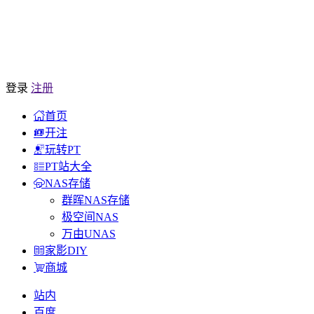
登录
注册
首页
开注
玩转PT
PT站大全
NAS存储
群晖NAS存储
极空间NAS
万由UNAS
家影DIY
商城
站内
百度