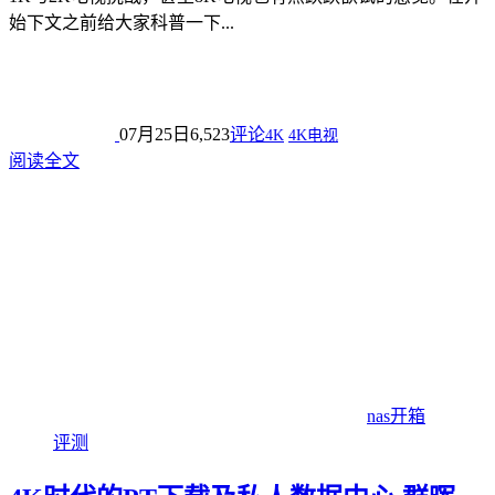
始下文之前给大家科普一下...
07月25日
6,523
评论
4K
4K电视
阅读全文
nas开箱
评测