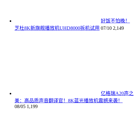
好饭不怕晚！
芝杜8K新旗舰播放机UHD8000拆机试用
07/10
2,149
亿格瑞A20声之
美：高品质声音翻译官！8K蓝光播放机震撼来袭！
08/05
1,199