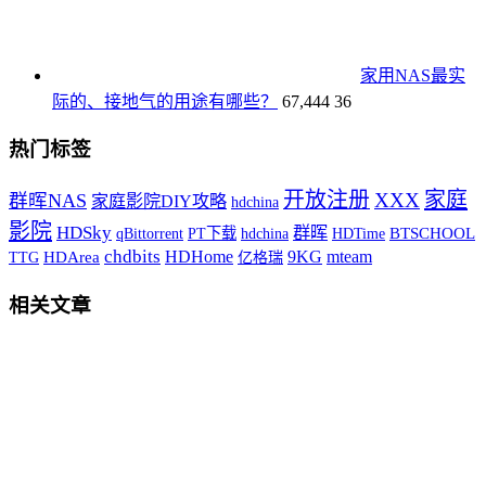
家用NAS最实
际的、接地气的用途有哪些？
67,444
36
热门标签
开放注册
家庭
XXX
群晖NAS
家庭影院DIY攻略
hdchina
影院
HDSky
群晖
qBittorrent
PT下载
hdchina
HDTime
BTSCHOOL
chdbits
HDHome
9KG
mteam
TTG
HDArea
亿格瑞
相关文章