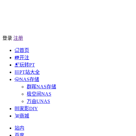
登录
注册
首页
开注
玩转PT
PT站大全
NAS存储
群晖NAS存储
极空间NAS
万由UNAS
家影DIY
商城
站内
百度