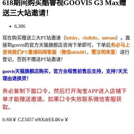
618期间购买酷睿视GOOVIS G3 Max赠
送三大站邀请！
6,386
现在购买赠送三大PT站邀请（
hdsky、chdbits、mteam
）。直
接到goovis的官方天猫旗舰店咨询下单即可，下单后
务必马上
咨询我们PT邀请码网客服
（
微信nkhd01，需注明来意
）
进行
登记，否则不赠送PT站邀请！
goovis天猫旗舰店购买，官方全程售前售后支持，支持7天无
理由退换货！
务必复制下面口令，然后打开淘宝APP进入店铺下
单才能赠送邀请。如果口令失效联系微信客服获
取。
h:/
68￥ CZ3457 n9tXdrEE4Kw￥