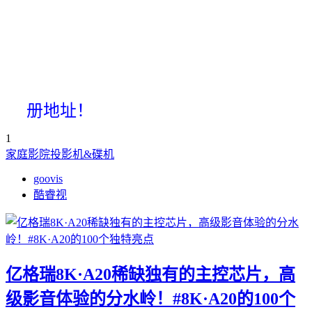
册地址！
1
家庭影院投影机&碟机
goovis
酷睿视
亿格瑞8K·A20稀缺独有的主控芯片，高
级影音体验的分水岭！#8K·A20的100个