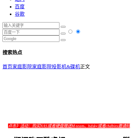
百度
谷歌
搜索热点
首页
家庭影院
家庭影院投影机&碟机
正文
点击》
活动：购买NAS或者硬盘赠送M-team、hdsky或者chdbits邀请码