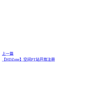
上一篇
【HDZone】空间PT站开放注册