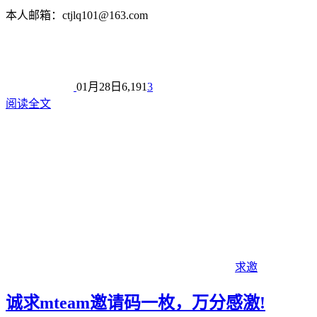
本人邮箱：ctjlq101@163.com
01月28日
6,191
3
阅读全文
求邀
诚求mteam邀请码一枚，万分感激!