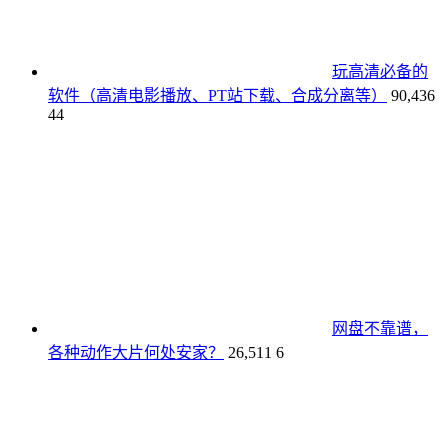
玩高清必备的
软件（高清电影播放、PT站下载、合成分离等）
90,436
44
网盘不靠谱，
各种动作大片何处安家？
26,511
6