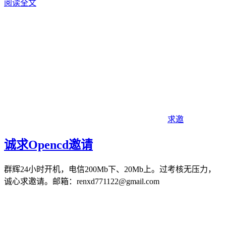
阅读全文
求邀
诚求Opencd邀请
群辉24小时开机，电信200Mb下、20Mb上。过考核无压力，
诚心求邀请。邮箱：renxd771122@gmail.com