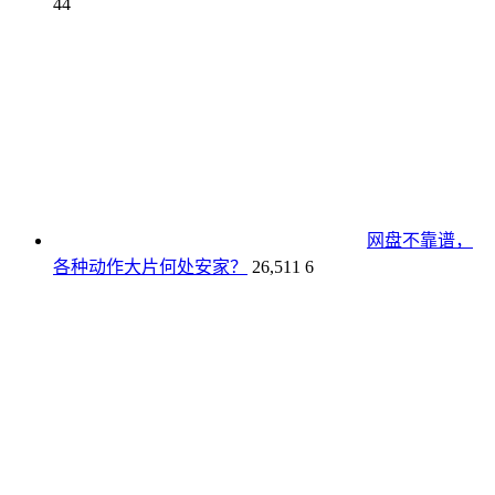
44
网盘不靠谱，
各种动作大片何处安家？
26,511
6