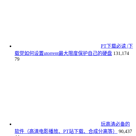
PT下载必读 |下
载党如何设置utorrent最大限度保护自己的硬盘
131,174
79
玩高清必备的
软件（高清电影播放、PT站下载、合成分离等）
90,437