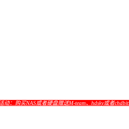
活动：购买NAS或者硬盘赠送M-team、hdsky或者chdbi