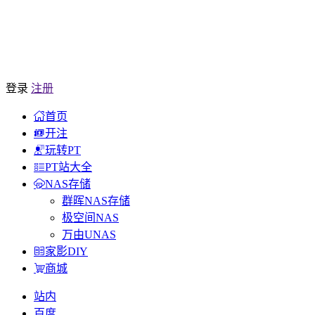
登录
注册
首页
开注
玩转PT
PT站大全
NAS存储
群晖NAS存储
极空间NAS
万由UNAS
家影DIY
商城
站内
百度