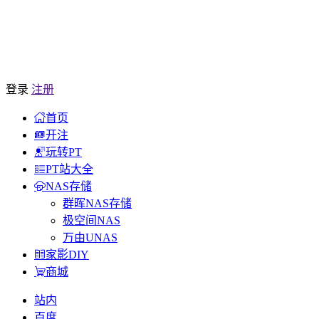
登录
注册
首页
开注
玩转PT
PT站大全
NAS存储
群晖NAS存储
极空间NAS
万由UNAS
家影DIY
商城
站内
百度