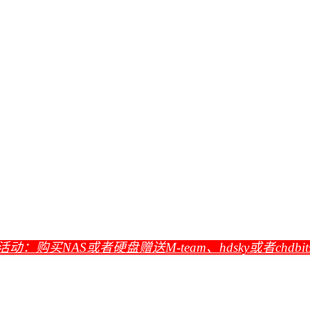
活动：购买NAS或者硬盘赠送M-team、hdsky或者chdbi