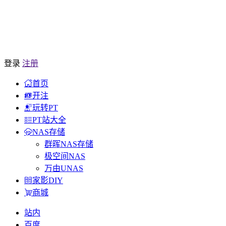
登录
注册
首页
开注
玩转PT
PT站大全
NAS存储
群晖NAS存储
极空间NAS
万由UNAS
家影DIY
商城
站内
百度