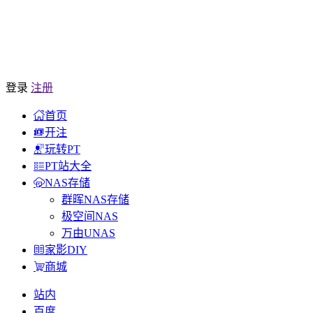
登录
注册
首页
开注
玩转PT
PT站大全
NAS存储
群晖NAS存储
极空间NAS
万由UNAS
家影DIY
商城
站内
百度