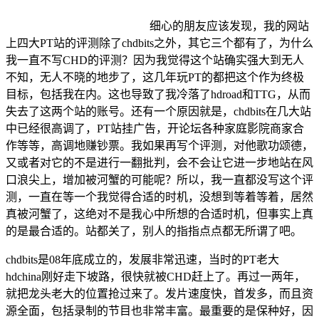
细心的朋友应该发现，我的网站
上四大PT站的评测除了chdbits之外，其它三个都有了，为什么
我一直不写CHD的评测？因为我觉得这个站确实强大到无人
不知，无人不晓的地步了，这几年玩PT的都把这个作为终极
目标，包括我在内。这也导致了我冷落了hdroad和TTG，从而
失去了这两个站的账号。还有一个原因就是，chdbits在几大站
中已经很高调了，PT站挂广告，开论坛各种家庭影院商家合
作等等，高调地赚钞票。我如果再写个评测，对他歌功颂德，
又或者对它的不是进行一翻批判，会不会让它进一步地站在风
口浪尖上，增加被河蟹的可能呢？所以，我一直都没写这个评
测，一直在等一个我觉得合适的时机，没想到等着等着，居然
真被河蟹了，这绝对不是我心中所想的合适时机，但事实上真
的是最合适的。站都关了，别人的指指点点都无所谓了吧。
chdbits是08年底成立的，发展非常迅速，当时的PT老大
hdchina刚好走下坡路，很快就被CHD赶上了。再过一两年，
就把龙头老大的位置抢过来了。发片速度快，首发多，而且资
源全面，包括录制的节目也非常丰富。最重要的是保种好，因