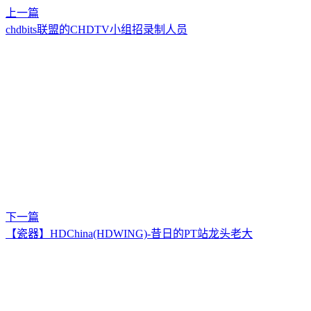
上一篇
chdbits联盟的CHDTV小组招录制人员
下一篇
【瓷器】HDChina(HDWING)-昔日的PT站龙头老大